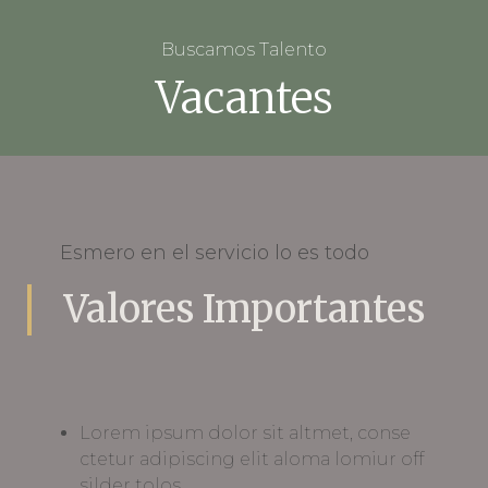
Buscamos Talento
Vacantes
Esmero en el servicio lo es todo
Valores Importantes
Lorem ipsum dolor sit altmet, conse
ctetur adipiscing elit aloma lomiur off
silder tolos.