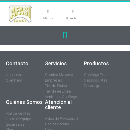
México
Querétaro
Contacto
Servicios
Productos
Naucalpan
Clientes Mayoreo
Catálogo Truper
Querétaro
Empresas
Catálogo Afasi
Tienda Física
Descargas
Tienda en Línea
Venta por Catálogo
Quiénes Somos
Atención al
cliente
Acerca de Afasi
Aviso de Privacidad
Únete al equipo
Uso de Cookies
Sucursales
Legal
Blog