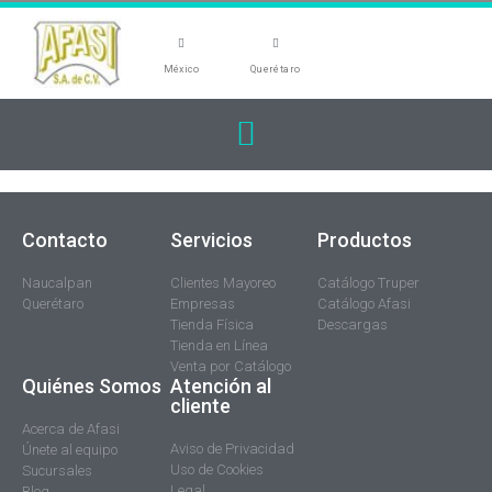
México
Querétaro
Contacto
Servicios
Productos
Naucalpan
Clientes Mayoreo
Catálogo Truper
Querétaro
Empresas
Catálogo Afasi
Tienda Física
Descargas
Tienda en Línea
Venta por Catálogo
Quiénes Somos
Atención al
cliente
Acerca de Afasi
Aviso de Privacidad
Únete al equipo
Uso de Cookies
Sucursales
Legal
Blog