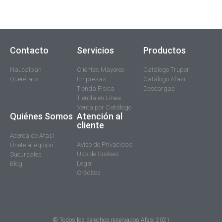
Contacto
Servicios
Productos
Naucalpan
Clientes Mayoreo
Catálogo Truper
Querétaro
Empresas
Catálogo Afasi
Tienda Física
Descargas
Tienda en Línea
Venta por Catálogo
Quiénes Somos
Atención al
cliente
Acerca de Afasi
Aviso de Privacidad
Únete al equipo
Uso de Cookies
Sucursales
Legal
Blog
Créditos
© Todos los derechos reservados Afasi 2021